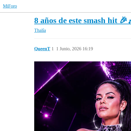
MiForo
8 años de este smash hit 🎉
Thalía
QueenT
1
1 Junio, 2026 16:19