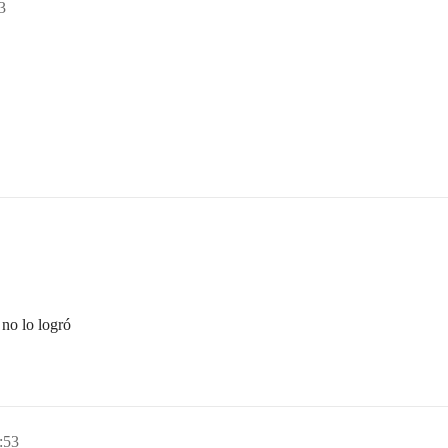
3
 no lo logró
:53