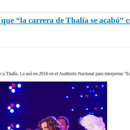
que “la carrera de Thalía se acabó” c
zo a Thalía. La usó en 2016 en el Auditorio Nacional para interpretar “