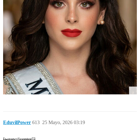
EduvilPower
613
25 Mayo, 2026 03:19
[wrap=“center”]