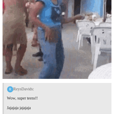
ReysDavids:
Wow, super teens!!
Jajajaja jajajaja