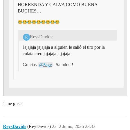
HORRENDA Y CALVA COMO BUENA
BUCHES…
ReysDavids:
Jajajaja jajajaja a alguien le salió el tiro por la
culata creo jajajaja jajajaja
Gracias
. Saludos!!
@Sage
1 me gusta
ReysDavids
(ReyDavids)
22
2 Junio, 2026 23:33