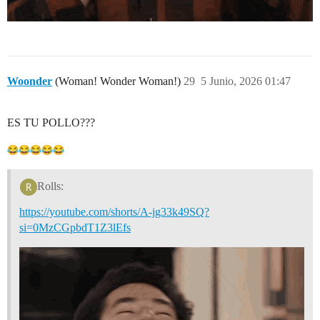
Woonder
(Woman! Wonder Woman!)
29
5 Junio, 2026 01:47
ES TU POLLO???
Rolls:
https://youtube.com/shorts/A-jg33k49SQ?
si=0MzCGpbdT1Z3lEfs