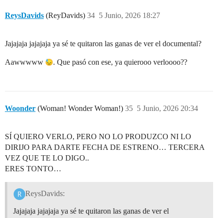
ReysDavids
(ReyDavids)
34
5 Junio, 2026 18:27
Jajajaja jajajaja ya sé te quitaron las ganas de ver el documental?
Aawwwww
. Que pasó con ese, ya quierooo verloooo??
Woonder
(Woman! Wonder Woman!)
35
5 Junio, 2026 20:34
SÍ QUIERO VERLO, PERO NO LO PRODUZCO NI LO
DIRIJO PARA DARTE FECHA DE ESTRENO… TERCERA
VEZ QUE TE LO DIGO..
ERES TONTO…
ReysDavids:
Jajajaja jajajaja ya sé te quitaron las ganas de ver el