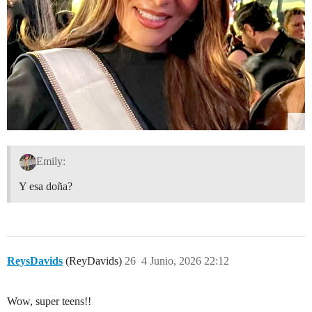
Emily:
Y esa doña?
ReysDavids
(ReyDavids)
26
4 Junio, 2026 22:12
Wow, super teens!!