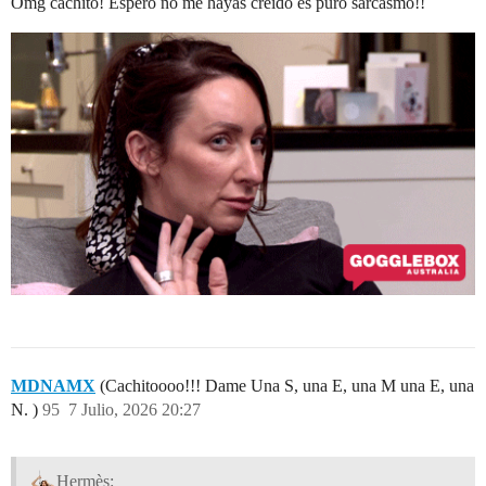
Omg cachito! Espero no me hayas creído es puro sarcasmo!!
MDNAMX
(Cachitoooo!!! Dame Una S, una E, una M una E, una
N. )
95
7 Julio, 2026 20:27
Hermès: