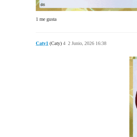
1 me gusta
Caty1
(Caty)
4
2 Junio, 2026 16:38