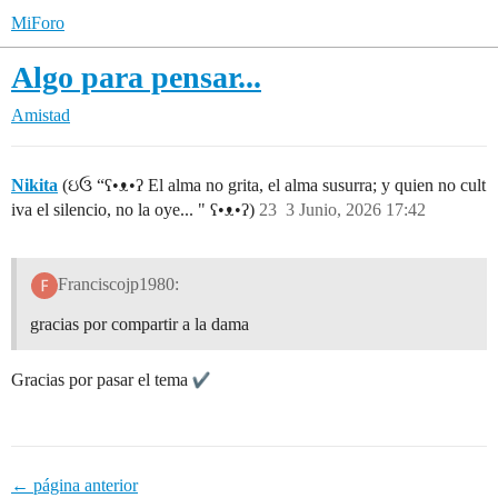
MiForo
Algo para pensar...
Amistad
Nikita
(ઇ‍ઉ “ʕ•ᴥ•ʔ El alma no grita, el alma susurra; y quien no cult
iva el silencio, no la oye... " ʕ•ᴥ•ʔ)
23
3 Junio, 2026 17:42
Franciscojp1980:
gracias por compartir a la dama
Gracias por pasar el tema
← página anterior