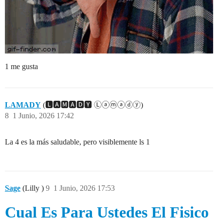
1 me gusta
LAMADY
(🅻🅰🅼🅰🅳🆈 Ⓛⓐⓜⓐⓓⓨ)
8
1 Junio, 2026 17:42
La 4 es la más saludable, pero visiblemente ls 1
Sage
(Lilly )
9
1 Junio, 2026 17:53
Cual Es Para Ustedes El Fisico