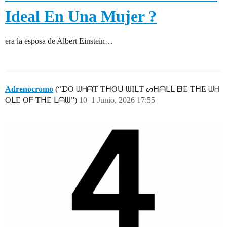
Ideal En Una Mujer ?
era la esposa de Albert Einstein…
Adrenocromo
(“ᗪO ᗯᕼᗩT TᕼOᑌ ᗯIᒪT ᔕᕼᗩᒪᒪ ᗷE TᕼE ᗯᕼ
OᒪE Oᖴ TᕼE ᒪᗩᗯ”)
10
1 Junio, 2026 17:55