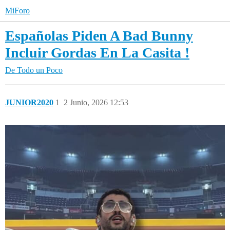
MiForo
Españolas Piden A Bad Bunny
Incluir Gordas En La Casita !
De Todo un Poco
JUNIOR2020
1
2 Junio, 2026 12:53