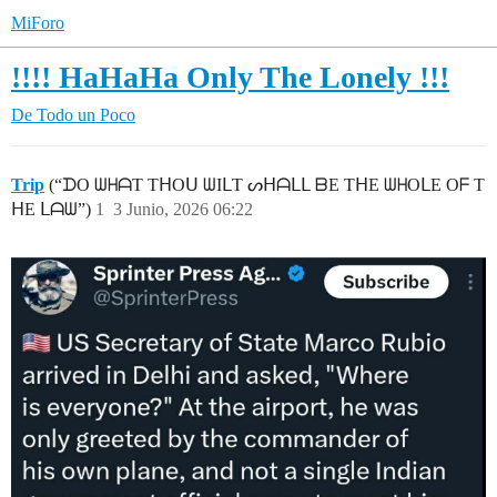
MiForo
!!!! HaHaHa Only The Lonely !!!
De Todo un Poco
Trip
(“ᗪO ᗯᕼᗩT TᕼOᑌ ᗯIᒪT ᔕᕼᗩᒪᒪ ᗷE TᕼE ᗯᕼOᒪE Oᖴ T
ᕼE ᒪᗩᗯ”)
1
3 Junio, 2026 06:22