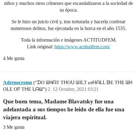
niños y muchos otros crímenes que escandalizaron a la sociedad de
su época.
Se le hizo un juicio civil y, tras torturarla y hacerla confesar
numerosos delitos, fue ejecutada en la horca en el año 1535.
Toda la información e imágenes ACTITUDFEM.
Link original:
https://www.actitudfem.com/
4 Me gusta
Adrenocromo
(“ᗪO ᗯᕼᗩT TᕼOᑌ ᗯIᒪT ᔕᕼᗩᒪᒪ ᗷE TᕼE ᗯᕼ
OᒪE Oᖴ TᕼE ᒪᗩᗯ”)
2
12 Octubre, 2021 03:21
Que buen tema, Madame Blavatsky fue una
adelantada a sus tiempos he leido de ella fue una
viajera espiritual.
3 Me gusta