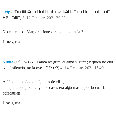
Trip
(“ᗪO ᗯᕼᗩT TᕼOᑌ ᗯIᒪT ᔕᕼᗩᒪᒪ ᗷE TᕼE ᗯᕼOᒪE Oᖴ T
ᕼE ᒪᗩᗯ”)
3
12 Octubre, 2021 20:22
No entiendo a Margaret Jones era buena o mala ?
1 me gusta
Nikita
(ઇ‍ઉ “ʕ•ᴥ•ʔ El alma no grita, el alma susurra; y quien no cult
iva el silencio, no la oye... " ʕ•ᴥ•ʔ)
4
14 Octubre, 2021 15:40
Ashh que miedo con algunas de ellas,
aunque creo que en algunos casos era algo mas el por lo cual las
perseguian
1 me gusta