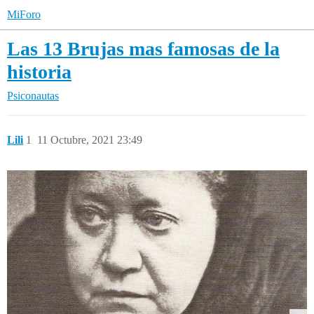
MiForo
Las 13 Brujas mas famosas de la
historia
Psiconautas
Lili
1
11 Octubre, 2021 23:49