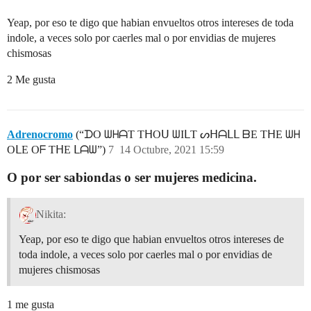
Yeap, por eso te digo que habian envueltos otros intereses de toda
indole, a veces solo por caerles mal o por envidias de mujeres
chismosas
2 Me gusta
Adrenocromo
(“ᗪO ᗯᕼᗩT TᕼOᑌ ᗯIᒪT ᔕᕼᗩᒪᒪ ᗷE TᕼE ᗯᕼ
OᒪE Oᖴ TᕼE ᒪᗩᗯ”)
7
14 Octubre, 2021 15:59
O por ser sabiondas o ser mujeres medicina.
Nikita:
Yeap, por eso te digo que habian envueltos otros intereses de
toda indole, a veces solo por caerles mal o por envidias de
mujeres chismosas
1 me gusta