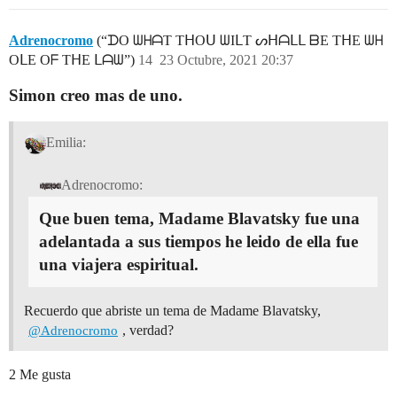
Adrenocromo
(“ᗪO ᗯᕼᗩT TᕼOᑌ ᗯIᒪT ᔕᕼᗩᒪᒪ ᗷE TᕼE ᗯᕼ
OᒪE Oᖴ TᕼE ᒪᗩᗯ”)
14
23 Octubre, 2021 20:37
Simon creo mas de uno.
Emilia:
Adrenocromo:
Que buen tema, Madame Blavatsky fue una
adelantada a sus tiempos he leido de ella fue
una viajera espiritual.
Recuerdo que abriste un tema de Madame Blavatsky,
, verdad?
@Adrenocromo
2 Me gusta