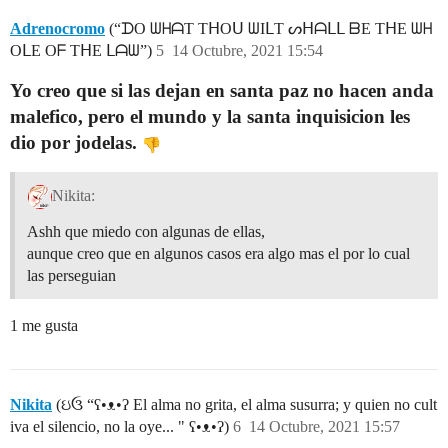
Adrenocromo
(“ᗪO ᗯᕼᗩT TᕼOᑌ ᗯIᒪT ᔕᕼᗩᒪᒪ ᗷE TᕼE ᗯᕼ
OᒪE Oᖴ TᕼE ᒪᗩᗯ”)
5
14 Octubre, 2021 15:54
Yo creo que si las dejan en santa paz no hacen anda
malefico, pero el mundo y la santa inquisicion les
dio por jodelas.
Nikita:
Ashh que miedo con algunas de ellas,
aunque creo que en algunos casos era algo mas el por lo cual
las perseguian
1 me gusta
Nikita
(ઇ‍ઉ “ʕ•ᴥ•ʔ El alma no grita, el alma susurra; y quien no cult
iva el silencio, no la oye... " ʕ•ᴥ•ʔ)
6
14 Octubre, 2021 15:57