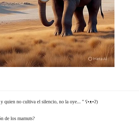
y quien no cultiva el silencio, no la oye... " ʕ•ᴥ•ʔ)
ión de los mamuts?