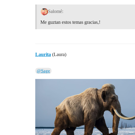
Salomé:
Me guztan estos temas gracias,!
Laurita
(Laura)
@Sage