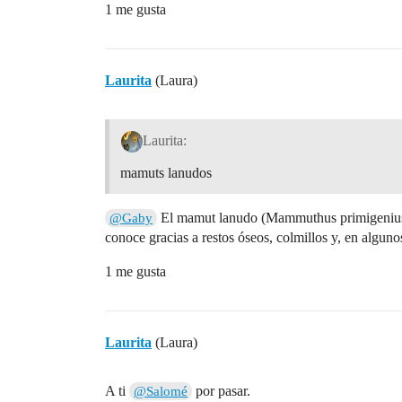
1 me gusta
Laurita
(Laura)
Laurita:
mamuts lanudos
El mamut lanudo (Mammuthus primigenius
@Gaby
conoce gracias a restos óseos, colmillos y, en algun
1 me gusta
Laurita
(Laura)
A ti
por pasar.
@Salomé