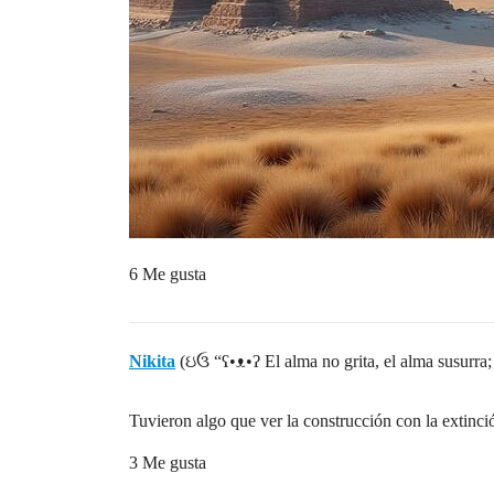
6 Me gusta
Nikita
(ઇ‍ઉ “ʕ•ᴥ•ʔ El alma no grita, el alma susurra; 
Tuvieron algo que ver la construcción con la extinc
3 Me gusta