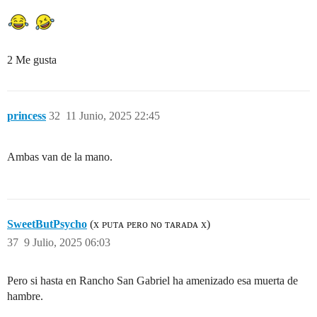
2 Me gusta
princess
32
11 Junio, 2025 22:45
Ambas van de la mano.
SweetButPsycho
(x ᴘᴜᴛᴀ ᴘᴇʀᴏ ɴᴏ ᴛᴀʀᴀᴅᴀ x)
37
9 Julio, 2025 06:03
Pero si hasta en Rancho San Gabriel ha amenizado esa muerta de
hambre.