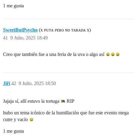
1 me gusta
SweetButPsycho
(x ᴘᴜᴛᴀ ᴘᴇʀᴏ ɴᴏ ᴛᴀʀᴀᴅᴀ x)
41
9 Julio, 2025 18:49
Creo que también fue a una feria de la uva o algo así
Jiří
42
9 Julio, 2025 18:50
Jajaja sí, allí estuvo la tortuga
RIP
hubo un tema icónico de la humillación que fue este evento mega
cutre y vacío
1 me gusta