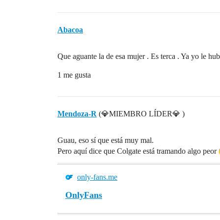
Abacoa
Que aguante la de esa mujer . Es terca . Ya yo le hubi
1 me gusta
Mendoza-R
(💎MIEMBRO LÍDER💎 )
Guau, eso sí que está muy mal.
Pero aquí dice que Colgate está tramando algo peor
only-fans.me
OnlyFans