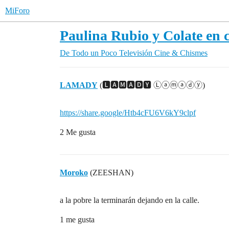
MiForo
Paulina Rubio y Colate en c
De Todo un Poco
Televisión Cine & Chismes
LAMADY
(🅻🅰🅼🅰🅳🆈 Ⓛⓐⓜⓐⓓⓨ)
https://share.google/Htb4cFU6V6kY9clpf
2 Me gusta
Moroko
(ZEESHAN)
a la pobre la terminarán dejando en la calle.
1 me gusta