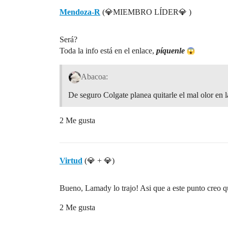
Mendoza-R
(💎MIEMBRO LÍDER💎 )
Será?
Toda la info está en el enlace,
píquenle
Abacoa:
De seguro Colgate planea quitarle el mal olor en 
2 Me gusta
Virtud
(💎 + 💎)
Bueno, Lamady lo trajo! Asi que a este punto cre
2 Me gusta