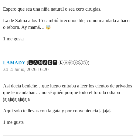
Espero que sea una niña natural o sea cero cirugías.
La de Salma a los 15 cambió irreconocible, como mandada a hacer
o reborn. Ay mamá…
1 me gusta
LAMADY
(🅻🅰🅼🅰🅳🆈 Ⓛⓐⓜⓐⓓⓨ)
34
4 Junio, 2026 16:20
Asi decía beniche…que luego entraba a leer los cientos de privados
que le mandaban… no sé quién porque todo el foro la odiaba
jajajajajajajaja
Aqui solo te llevas con la gata y por conveniencia jajajaja
1 me gusta