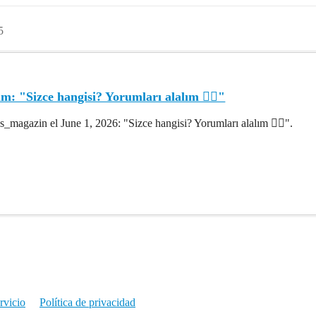
5
: "Sizce hangisi? Yorumları alalım 👇🏻"
s_magazin el June 1, 2026: "Sizce hangisi? Yorumları alalım 👇🏻".
rvicio
Política de privacidad