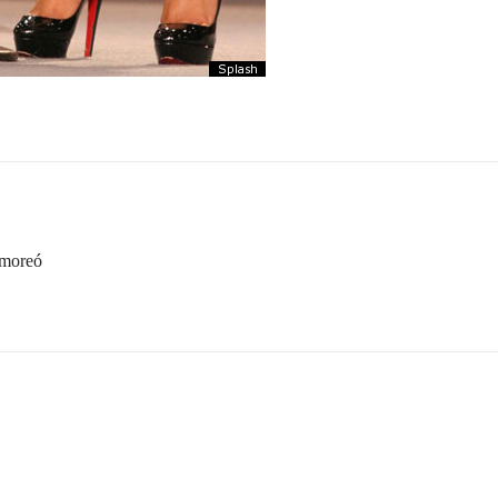
umoreó