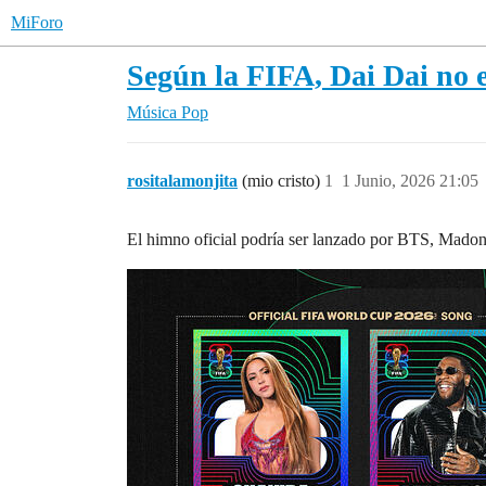
MiForo
Según la FIFA, Dai Dai no e
Música Pop
rositalamonjita
(mio cristo)
1
1 Junio, 2026 21:05
El himno oficial podría ser lanzado por BTS, Madon