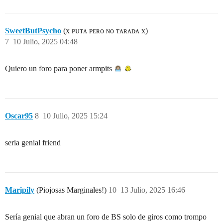
SweetButPsycho
(x ᴘᴜᴛᴀ ᴘᴇʀᴏ ɴᴏ ᴛᴀʀᴀᴅᴀ x)
7
10 Julio, 2025 04:48
Quiero un foro para poner armpits
Oscar95
8
10 Julio, 2025 15:24
seria genial friend
Maripily
(Piojosas Marginales!)
10
13 Julio, 2025 16:46
Sería genial que abran un foro de BS solo de giros como trompo