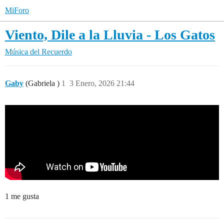
MiForo
Viento, Dile a la Lluvia - Los Gatos
Música del Recuerdo
Gaby
(Gabriela )
1
3 Enero, 2026 21:44
1 me gusta