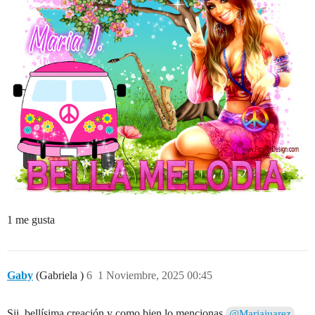
1 me gusta
Gaby
(Gabriela )
6
1 Noviembre, 2025 00:45
Sii, bellísima creación y como bien lo mencionas
,
@Mariajuarez